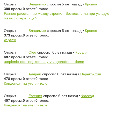
Открыт
Владимир
спросил 5 лет назад
•
Кровля
399
просм.
0
ответ.
0
голос.
Разное расстояние между стропил. Возможно ли при укладке
металлочерепицы?
Открыт
Владимир
спросил 5 лет назад
•
Кровля
373
просм.
0
ответ.
0
голос.
чертеж
Открыт
Oleg
спросил 6 лет назад
•
Кровля
487
просм.
0
ответ.
0
голос.
uteplenie-otdelnoj-komnaty-v-zagorodnom-dome
Открыт
Андрей
спросил 6 лет назад
•
Перекрытия
478
просм.
0
ответ.
0
голос.
Конденсат на утеплителе
Открыт
Евгения
спросил 6 лет назад
•
Фассад
407
просм.
0
ответ.
0
голос.
Конденсат на утеплителе