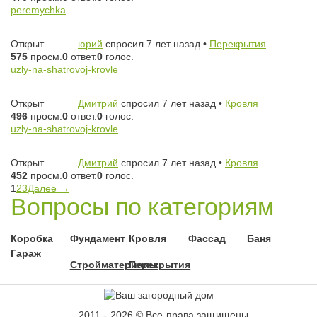
peremychka
Открыт
юрий
спросил 7 лет назад
•
Перекрытия
575
просм.
0
ответ.
0
голос.
uzly-na-shatrovoj-krovle
Открыт
Дмитрий
спросил 7 лет назад
•
Кровля
496
просм.
0
ответ.
0
голос.
uzly-na-shatrovoj-krovle
Открыт
Дмитрий
спросил 7 лет назад
•
Кровля
452
просм.
0
ответ.
0
голос.
1
2
3
Далее →
Вопросы по категориям
Коробка
Фундамент
Кровля
Фассад
Баня
Гараж
Стройматериалы
Перекрытия
2011 - 2026 © Все права защищены