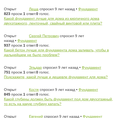
Открыт
Леша
спросил 9 лет назад
•
Фундамент
823
просм.
1
ответ.
0
голос.
Какой фундамент лучше для дома из кирпичного дома
двухэтажного, ленточный, свайный винтовой или плита?
Открыт
Сергей Петрович
спросил 9 лет
назад
•
Фундамент
937
просм.
1
ответ.
0
голос.
Какой бетон лучше для фундамента дома заливать, чтобы в
дальнейшем не было проблем?
Открыт
Эльдар
спросил 9 лет назад
•
Фундамент
751
просм.
1
ответ.
0
голос.
Подскажите, какой лучше и дешевле фундамент для дома?
Открыт
Костя
спросил 9 лет назад
•
Фундамент
845
просм.
1
ответ.
0
голос.
Какой глубины должен быть фундамент под дом двухэтажный,
то есть на какую глубину капать?
Открыт
Евгений
спросил 9 лет назад
•
Фундамент