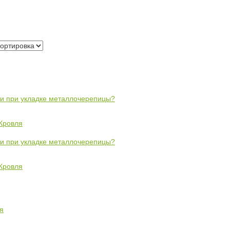
ли при укладке металлочерепицы?
Кровля
ли при укладке металлочерепицы?
Кровля
я