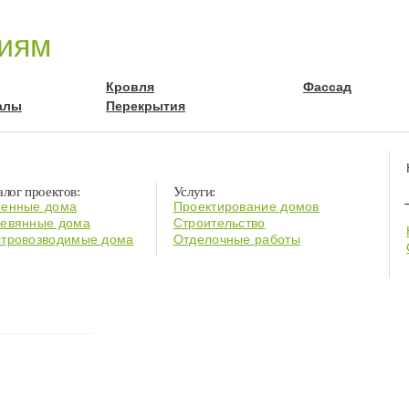
риям
Кровля
Фассад
алы
Перекрытия
алог проектов:
Услуги:
енные дома
Проектирование домов
евянные дома
Строительство
тровозводимые дома
Отделочные работы