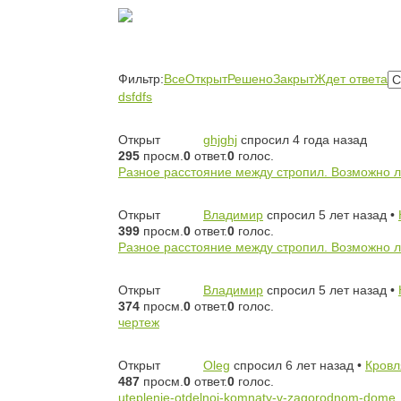
Фильтр:
Все
Открыт
Решено
Закрыт
Ждет ответа
dsfdfs
Открыт
ghjghj
спросил 4 года назад
295
просм.
0
ответ.
0
голос.
Разное расстояние между стропил. Возможно 
Открыт
Владимир
спросил 5 лет назад
•
399
просм.
0
ответ.
0
голос.
Разное расстояние между стропил. Возможно 
Открыт
Владимир
спросил 5 лет назад
•
374
просм.
0
ответ.
0
голос.
чертеж
Открыт
Oleg
спросил 6 лет назад
•
Кровл
487
просм.
0
ответ.
0
голос.
uteplenie-otdelnoj-komnaty-v-zagorodnom-dome