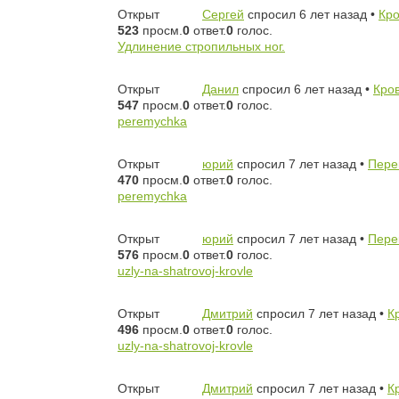
Открыт
Сергей
спросил 6 лет назад
•
Кр
523
просм.
0
ответ.
0
голос.
Удлинение стропильных ног.
Открыт
Данил
спросил 6 лет назад
•
Кро
547
просм.
0
ответ.
0
голос.
peremychka
Открыт
юрий
спросил 7 лет назад
•
Пере
470
просм.
0
ответ.
0
голос.
peremychka
Открыт
юрий
спросил 7 лет назад
•
Пере
576
просм.
0
ответ.
0
голос.
uzly-na-shatrovoj-krovle
Открыт
Дмитрий
спросил 7 лет назад
•
К
496
просм.
0
ответ.
0
голос.
uzly-na-shatrovoj-krovle
Открыт
Дмитрий
спросил 7 лет назад
•
К