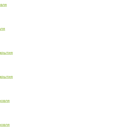
овля
вля
крытия
крытия
ровля
ровля