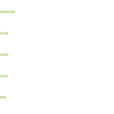
рекрытия
ссад
ссад
ссад
овля