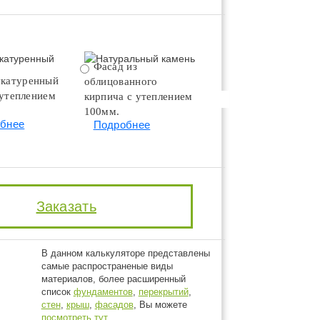
Фасад из
Натуральный камень
катуренный
облицованного
Подробнее
 утеплением
кирпича с утеплением
100мм.
бнее
Подробнее
Заказать
В данном калькуляторе представлены
самые распространеные виды
материалов, более расширенный
список
фундаментов
,
перекрытий
,
стен
,
крыш
,
фасадов
, Вы можете
посмотреть тут
.