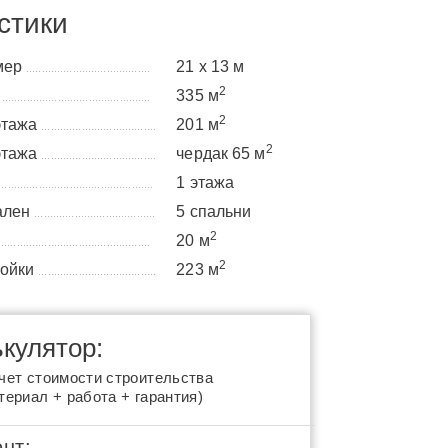
стики
мер
21 х 13 м
........................................
2
а
335 м
................................................
2
этажа
201 м
.....................................
2
этажа
чердак 65 м
.....................................
1 этажа
..................................................
ален
5 спальни
.......................................
2
20 м
.................................................
2
ройки
223 м
......................................
кулятор:
чет стоимости строительства
териал + работа + гарантия)
нт: