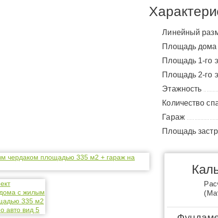
Характери
Линейный раз
Площадь дом
Площадь 1-го 
Площадь 2-го 
Этажность
.........
Количество сп
Гараж
....................
Площадь заст
Каль
Рас
(Ма
Фундаме