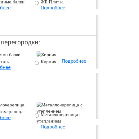
янные балки.
ЖБ Плиты.
Монолитное
бнее
Подробнее
перекрытие.
Подробнее
 перегородки:
Подробнее
тон.
Поротерм 380.
Кирпич.
бнее
Подробнее
лочерепица.
Металлочерепица с
Битумная черепица 
бнее
утеплением.
утеплением.
Подробнее
Подробнее