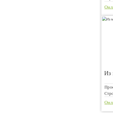
Онл
Из
Про
Стр
Онл