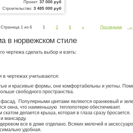
Проект:
37 000 руб
Строительство:
3 485 000 руб
Страница 1 из 6
1
2
5
»
Последняя
→
ма в норвежском стиле
 чертежа сделать выбор и взять:
я в чертежах учитываются:
стые и красивые формы, они комфортабельны и уютны. По
больше свободного пространства.
 фасад. Популярными цветами являются оранжевый и зелен
ся окна, что наименьшую теплопотерю обеспечивает.
скатом делается крыша, которая в глаза сразу бросается.
 и мансарду.
деревом все в доме отделано. Всяких мелочей и аксессуар
ксимально удобная.