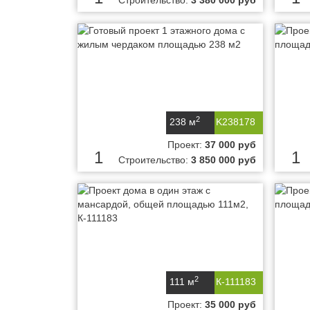
Строительство:
3 380 000 руб
2
238 м
K238178
Проект:
37 000 руб
1
1
Строительство:
3 850 000 руб
2
111 м
К-111183
Проект:
35 000 руб