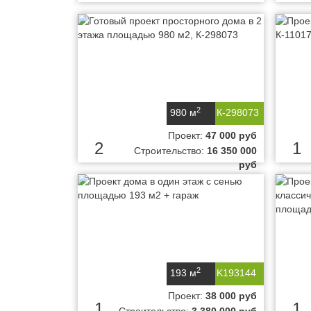
2
980 м
К-298073
Проект:
47 000 руб
2
1
Строительство:
16 350 000
руб
2
193 м
K193144
Проект:
38 000 руб
1
1