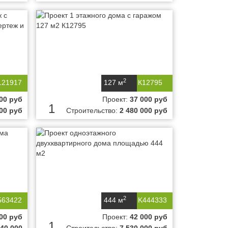
2
121917
127 м
К12795
00 руб
Проект:
37 000 руб
1
000 руб
Строительство:
2 480 000 руб
2
563422
444 м
K444333
00 руб
Проект:
42 000 руб
1