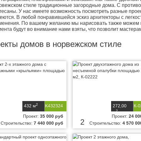
рвежском стиле традиционные загородные дома. С противо
тесаны. У нас имеете возможность посмотреть разные прое
еются. В любой понравившейся эскиз архитекторы с легко
менения. По вашему желанию мы нарисовать также можем н
иента будут во внимание нами взяты, что позволит мастера
екты домов в норвежском стиле
2
432 м
K432324
272,00
К-0
2
м
Проект:
35 000 руб
Проект:
24 00
2
Строительство:
7 440 000 руб
Строительство:
4 570 00