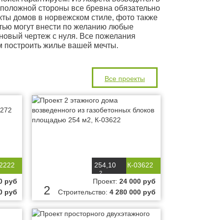
положной стороны все бревна обязательно
кты домов в норвежском стиле, фото также
стью могут внести по желанию любые
овый чертеж с нуля. Все пожелания
м построить жилье вашей мечты.
Все проекты
2222
254,10
К-03622
2
м
0 руб
Проект:
24 000 руб
2
0 руб
Строительство:
4 280 000 руб