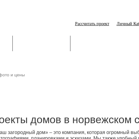
Рассчитать проект
Личный Ка
ИЕ
СТРОИТЕЛЬСТВО
ОНЛАЙН-ПОМОЩНИК
фото и цены
оекты домов в норвежском с
аш загородный дом» – это компания, которая огромный выб
тографиями, планировками и эскизами. Мы также удобный п