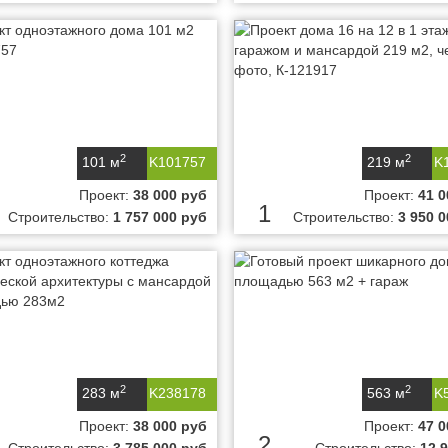
2
2
101 м
K101757
219 м
K
Проект:
38 000 руб
Проект:
41 0
1
Строительство:
1 757 000 руб
Строительство:
3 950 
2
2
283 м
K238178
563 м
K
Проект:
38 000 руб
Проект:
47 0
2