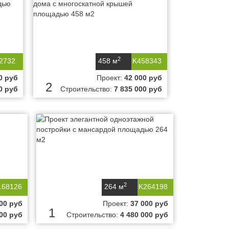
2
2732
458 м
K458343
0 руб
Проект:
42 000 руб
2
0 руб
Строительство:
7 835 000 руб
2
168126
264 м
K264198
00 руб
Проект:
37 000 руб
1
000 руб
Строительство:
4 480 000 руб