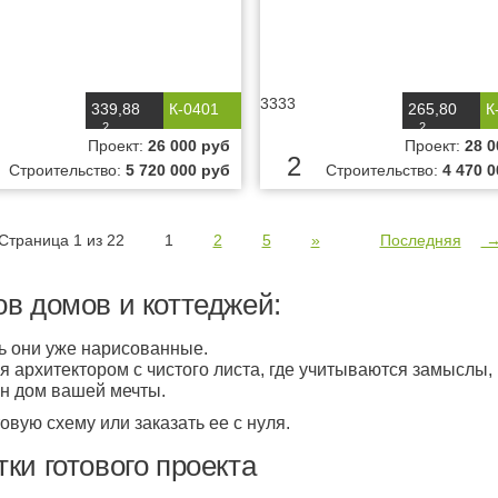
3333
339,88
К-0401
265,80
К
2
2
м
м
Проект:
26 000 руб
Проект:
28 0
2
Строительство:
5 720 000 руб
Строительство:
4 470 
Страница 1 из 22
1
2
5
»
Последняя
в домов и коттеджей:
дь они уже нарисованные.
 архитектором с чистого листа, где учитываются замыслы,
н дом вашей мечты.
овую схему или заказать ее с нуля.
ки готового проекта