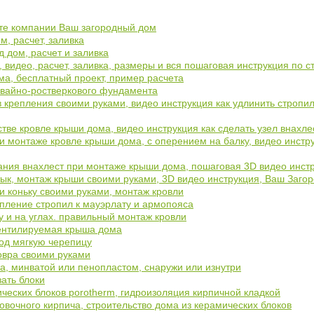
айте компании Ваш загородный дом
, расчет, заливка
 дом, расчет и заливка
видео, расчет, заливка, размеры и вся пошаговая инструкция по с
а, бесплатный проект, пример расчета
свайно-ростверкового фундамента
в крепления своими руками, видео инструкция как удлинить стропил
тве кровле крыши дома, видео инструкция как сделать узел внахл
 монтаже кровле крыши дома, с оперением на балку, видео инструк
ания внахлест при монтаже крыши дома, пошаговая 3D видео инст
ык, монтаж крыши своими руками, 3D видео инструкция, Ваш Заго
и коньку своими руками, монтаж кровли
епление стропил к мауэрлату и армопояса
у и на углах. правильный монтаж кровли
вентилируемая крыша дома
под мягкую черепицу
овра своими руками
а, минватой или пенопластом, снаружи или изнутри
зать блоки
ческих блоков porotherm, гидроизоляция кирпичной кладкой
овочного кирпича, строительство дома из керамических блоков