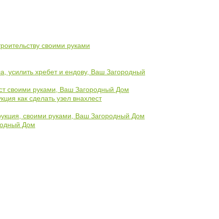
троительству своими руками
а, усилить хребет и ендову, Ваш Загородный
ест своими руками, Ваш Загородный Дом
ция как сделать узел внахлест
рукция, своими руками, Ваш Загородный Дом
родный Дом