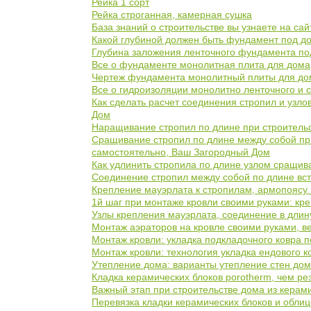
Рейка 1 сорт
Рейка строганная, камерная сушка
База знаний о строительстве вы узнаете на с
Какой глубиной должен быть фундамент под дом
Глубина заложения ленточного фундамента под
Все о фундаменте монолитная плита для дома, 
Чертеж фундамента монолитный плиты для дом
Все о гидроизоляции монолитно ленточного и 
Как сделать расчет соединения стропил и узло
Дом
Наращивание стропил по длине при строительс
Сращивание стропил по длине между собой при
самостоятельно, Ваш Загородный Дом
Как удлинить стропила по длине узлом сращив
Соединение стропил между собой по длине вст
Крепление мауэрлата к стропилам, армопоясу 
1й шаг при монтаже кровли своими руками: кр
Узлы крепления мауэрлата, соединение в длин
Монтаж аэраторов на кровле своими руками, 
Монтаж кровли: укладка подкладочного ковра 
Монтаж кровли: технология укладка ендового к
Утепление дома: варианты утепление стен дом
Кладка керамических блоков porotherm, чем ре
Важный этап при строительстве дома из керами
Перевязка кладки керамических блоков и облиц