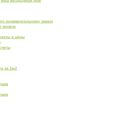
я ваш загородный дом
по индивидуальному заказу
т кровли
оекты и цены
ы
счеты
та за 1м2
ушка
ушка