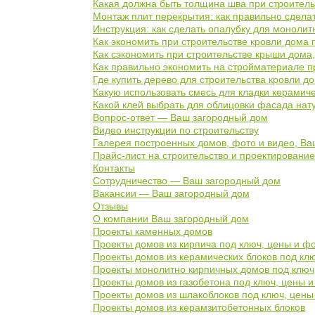
Какая должна быть толщина шва при строитель
Монтаж плит перекрытия: как правильно сделат
Инструкция: как сделать опалубку для монолит
Как экономить при строительстве кровли дома 
Как сэкономить при строительстве крыши дома
Как правильно экономить на стройматериале п
Где купить дерево для строительства кровли д
Какую использовать смесь для кладки керамиче
Какой клей выбрать для облицовки фасада на
Вопрос-ответ — Ваш загородный дом
Видео инструкции по строительству
Галерея построенных домов, фото и видео, В
Прайс-лист на строительство и проектировани
Контакты
Сотрудничество — Ваш загородный дом
Вакансии — Ваш загородный дом
Отзывы
О компании Ваш загородный дом
Проекты каменных домов
Проекты домов из кирпича под ключ, цены и ф
Проекты домов из керамических блоков под кл
Проекты монолитно кирпичных домов под ключ
Проекты домов из газобетона под ключ, цены 
Проекты домов из шлакоблоков под ключ, цены
Проекты домов из керамзитобетонных блоков