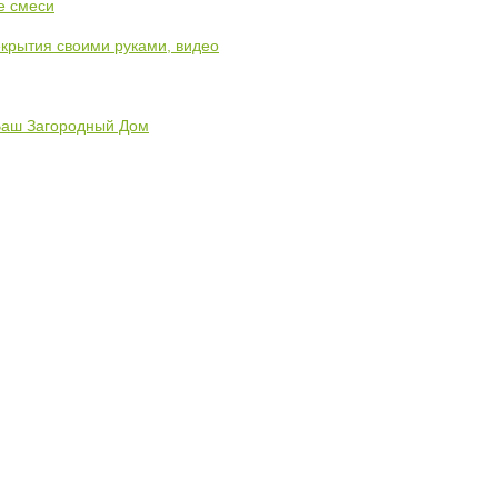
е смеси
екрытия своими руками, видео
 Ваш Загородный Дом