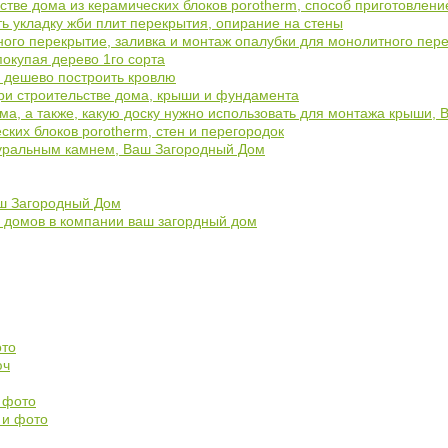
стве дома из керамических блоков porotherm, способ приготовлени
ь укладку жби плит перекрытия, опирание на стены
ного перекрытие, заливка и монтаж опалубки для монолитного пер
покупая дерево 1го сорта
, дешево построить кровлю
ри строительстве дома, крыши и фундамента
ома, а также, какую доску нужно использовать для монтажа крыши,
ских блоков porotherm, стен и перегородок
туральным камнем, Ваш Загородный Дом
аш Загородный Дом
е домов в компании ваш загордный дом
ото
юч
и фото
 и фото