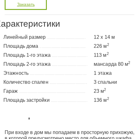
Заказать
арактеристики
Линейный размер
12 х 14 м
........................................
2
Площадь дома
226 м
................................................
2
Площадь 1-го этажа
113 м
.....................................
2
Площадь 2-го этажа
мансарда 80 м
.....................................
Этажность
1 этажа
...........................................................
Количество спален
3 спальни
.......................................
2
Гараж
23 м
.....................................................................
2
Площадь застройки
136 м
......................................
Планировка
При входе в дом мы попадаем в просторную прихожую,
в которой предусмотрено место для объемного шкафа