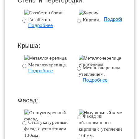
Стены и перегородки:
Подробнее
Газобетон.
Кирпич.
Подробнее
Крыша:
Металлочерепица.
Металлочерепица с
Подробнее
утеплением.
ут
Подробнее
Фасад:
Фасад из
Отштукатуренный
облицованного
фасад с утеплением
кирпича с утеплением
100мм.
100мм.