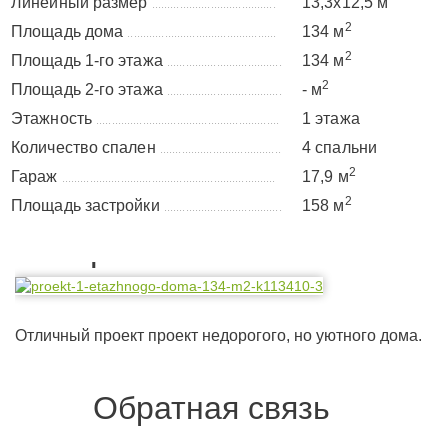
Линейный размер
13,3x12,5 м
........................................
2
Площадь дома
134 м
................................................
2
Площадь 1-го этажа
134 м
.....................................
2
Площадь 2-го этажа
- м
.....................................
Этажность
1 этажа
...........................................................
Количество спален
4 спальни
.......................................
2
Гараж
17,9 м
.....................................................................
2
Площадь застройки
158 м
......................................
Планировка
Отличный проект проект недорогого, но уютного дома.
Обратная связь