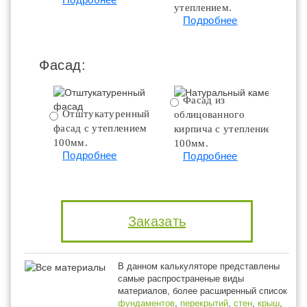
утеплением.
ут
Подробнее
Фасад:
Фасад из
Отштукатуренный
облицованного
фасад с утеплением
кирпича с утеплением
100мм.
100мм.
Подробнее
Подробнее
Заказать
В данном калькуляторе представлены
самые распространеные виды
материалов, более расширенный список
фундаментов
,
перекрытий
,
стен
,
крыш
,