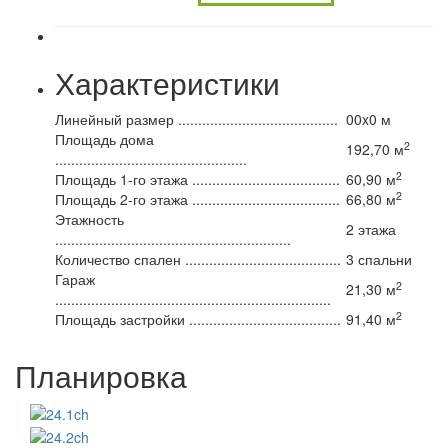
Характеристики
Линейный размер
........................................
00x0 м
Площадь дома
2
192,70 м
................................................
2
Площадь 1-го этажа
.....................................
60,90 м
2
Площадь 2-го этажа
.....................................
66,80 м
Этажность
2 этажа
...........................................................
Количество спален
.......................................
3 спальни
Гараж
2
21,30 м
.....................................................................
2
Площадь застройки
......................................
91,40 м
Планировка