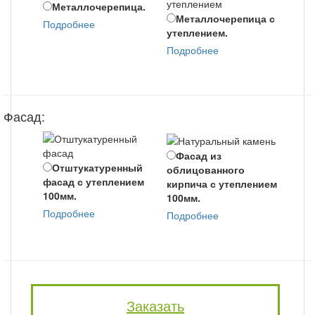
Металлочерепица.
Металлочерепица с
Би
Подробнее
утеплением.
с ут
Подробнее
Подр
Фасад:
Фасад из
На
Отштукатуренный
облицованного
каме
фасад с утеплением
кирпича с утеплением
Подр
100мм.
100мм.
Подробнее
Подробнее
Заказать