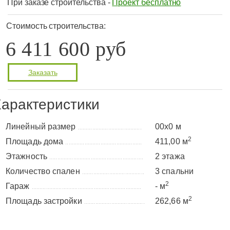
При заказе строительства -
Проект бесплатно
Стоимость строительства:
6 411 600 руб
Заказать
арактеристики
Линейный размер
00x0 м
........................................
2
Площадь дома
411,00 м
................................................
Этажность
2 этажа
...........................................................
Количество спален
3 спальни
.......................................
2
Гараж
- м
.....................................................................
2
Площадь застройки
262,66 м
......................................
Планировка