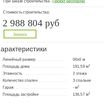
При заказе строительства -
Проект бесплатно
Стоимость строительства:
2 988 804 руб
Заказать
арактеристики
Линейный размер
00x0 м
........................................
2
Площадь дома
191,59 м
................................................
Этажность
2 этажа
...........................................................
Количество спален
3 спальни
.......................................
2
Гараж
- м
.....................................................................
2
Площадь застройки
136,57 м
......................................
Планировка