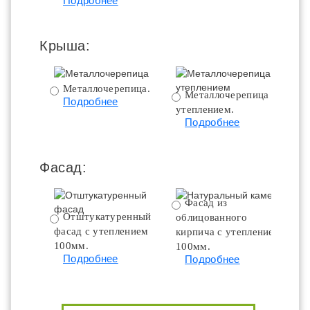
Подробнее
Крыша:
Металлочерепица.
Металлочерепица с
Подробнее
утеплением.
ут
Подробнее
Фасад:
Фасад из
Отштукатуренный
облицованного
фасад с утеплением
кирпича с утеплением
100мм.
100мм.
Подробнее
Подробнее