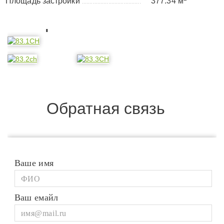
Площадь застройки
377.34 м
......................................
Планировка
Обратная связь
Ваше имя
Ваш емайл