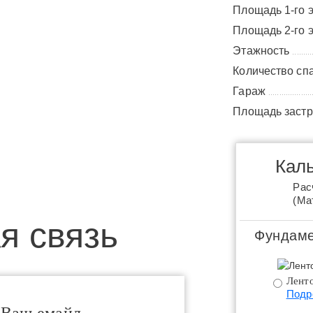
Площадь 1-го 
Площадь 2-го 
Этажность
.........
Количество сп
Гараж
....................
Площадь заст
Каль
Рас
(Ма
я связь
Фундаме
Ленто
Подр