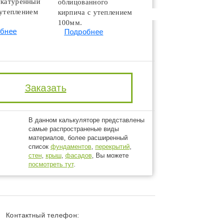
катуренный
облицованного
Подробнее
 утеплением
кирпича с утеплением
100мм.
бнее
Подробнее
Заказать
В данном калькуляторе представлены
самые распространеные виды
материалов, более расширенный
список
фундаментов
,
перекрытий
,
стен
,
крыш
,
фасадов
, Вы можете
посмотреть тут
.
Контактный телефон: