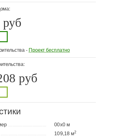
дома:
 руб
оительства -
Проект бесплатно
ительства:
208 руб
стики
мер
00x0 м
........................................
2
а
109,18 м
................................................