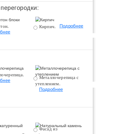
 перегородки:
Подробнее
тон.
Поротерм 380.
Кирпич.
бнее
Подробнее
лочерепица.
Металлочерепица с
Битумная черепица 
бнее
утеплением.
утеплением.
Подробнее
Подробнее
Фасад из
Натуральный камень