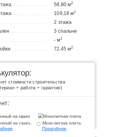
2
этажа
58,80 м
.....................................
2
этажа
109,18 м
.....................................
2 этажа
..................................................
ален
3 спальни
.......................................
2
- м
.................................................
2
ройки
72,45 м
......................................
кулятор:
чет стоимости строительства
териал + работа + гарантия)
нт:
чный на сваях.
Монолитная плита.
Монолитная плита 
обнее
Подробнее
цоколем.