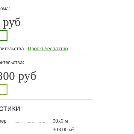
дома:
 руб
оительства -
Проект бесплатно
ительства:
800 руб
стики
мер
00x0 м
........................................
2
а
308,00 м
................................................