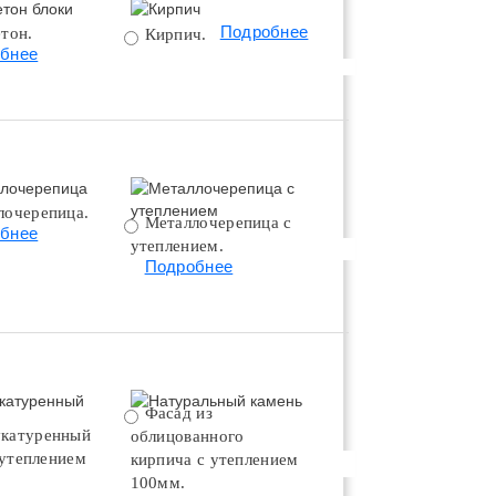
Подробнее
тон.
Поротерм 380.
Кирпич.
бнее
Подробнее
лочерепица.
Металлочерепица с
Битумная черепица 
бнее
утеплением.
утеплением.
Подробнее
Подробнее
Фасад из
Натуральный камень
катуренный
облицованного
Подробнее
 утеплением
кирпича с утеплением
100мм.