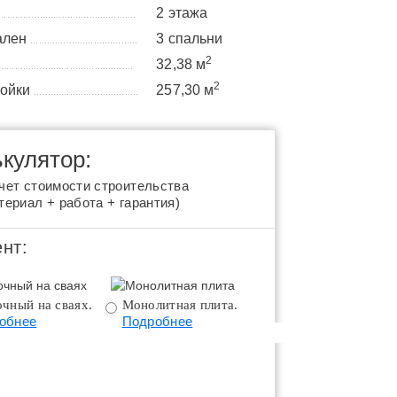
2 этажа
..................................................
ален
3 спальни
.......................................
2
32,38 м
.................................................
2
ройки
257,30 м
......................................
кулятор:
чет стоимости строительства
териал + работа + гарантия)
нт:
чный на сваях.
Монолитная плита.
Монолитная плита 
обнее
Подробнее
цоколем.
Подробнее