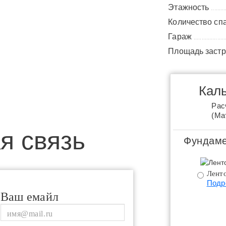
Этажность
.........
Количество сп
Гараж
....................
Площадь заст
Каль
Рас
(Ма
я связь
Фундаме
Ленто
Подр
Ваш емайл