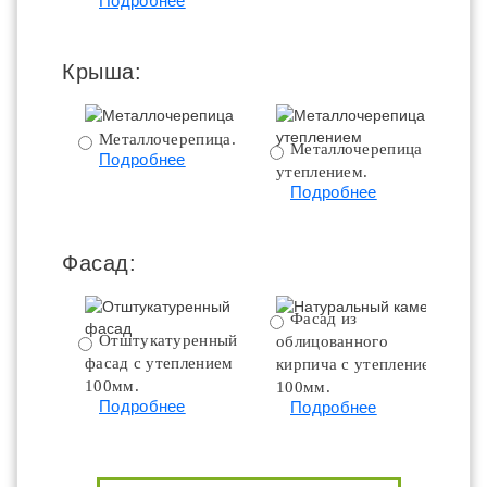
Подробнее
Крыша:
Металлочерепица.
Металлочерепица с
Подробнее
утеплением.
ут
Подробнее
Фасад:
Фасад из
Отштукатуренный
облицованного
фасад с утеплением
кирпича с утеплением
100мм.
100мм.
Подробнее
Подробнее