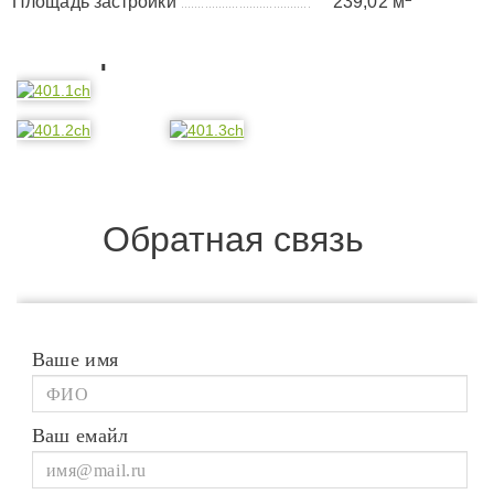
Площадь застройки
239,02 м
......................................
Планировка
Обратная связь
Ваше имя
Ваш емайл