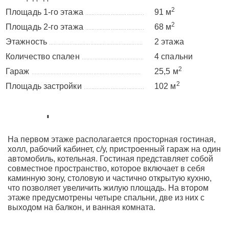
2
Площадь 1-го этажа
91 м
.....................................
2
Площадь 2-го этажа
68 м
.....................................
Этажность
2 этажа
...........................................................
Количество спален
4 спальни
.......................................
2
Гараж
25,5 м
.....................................................................
2
Площадь застройки
102 м
......................................
Планировка
На первом этаже располагается просторная гостиная,
холл, рабочий кабинет, с/у, пристроенный гараж на один
автомобиль, котельная. Гостиная представляет собой
совместное пространство, которое включает в себя
каминную зону, столовую и частично открытую кухню,
что позволяет увеличить жилую площадь. На втором
этаже предусмотрены четыре спальни, две из них с
выходом на балкон, и ванная комната.