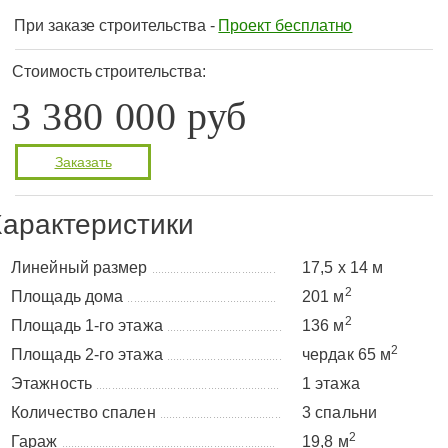
При заказе строительства -
Проект бесплатно
Стоимость строительства:
3 380 000 руб
Заказать
арактеристики
Линейный размер
17,5 х 14 м
........................................
2
Площадь дома
201 м
................................................
2
Площадь 1-го этажа
136 м
.....................................
2
Площадь 2-го этажа
чердак 65 м
.....................................
Этажность
1 этажа
...........................................................
Количество спален
3 спальни
.......................................
2
Гараж
19,8 м
.....................................................................