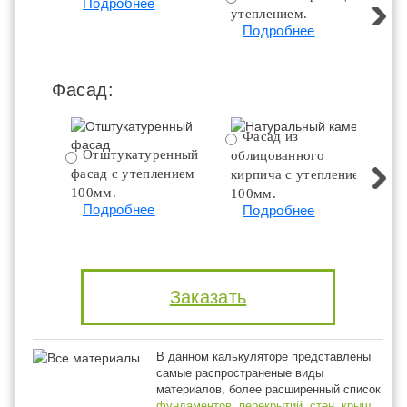
Подробнее
утеплением.
ут
Подробнее
Фасад:
Фасад из
Отштукатуренный
облицованного
фасад с утеплением
кирпича с утеплением
100мм.
100мм.
Подробнее
Подробнее
Заказать
В данном калькуляторе представлены
самые распространеные виды
материалов, более расширенный список
фундаментов
,
перекрытий
,
стен
,
крыш
,