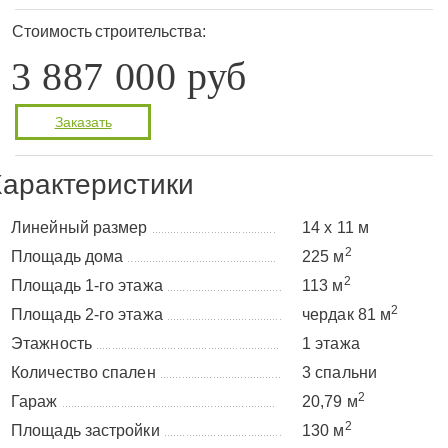
Стоимость строительства:
3 887 000 руб
Заказать
арактеристики
Линейный размер
14 х 11 м
........................................
2
Площадь дома
225 м
................................................
2
Площадь 1-го этажа
113 м
.....................................
2
Площадь 2-го этажа
чердак 81 м
.....................................
Этажность
1 этажа
...........................................................
Количество спален
3 спальни
.......................................
2
Гараж
20,79 м
.....................................................................
2
Площадь застройки
130 м
......................................