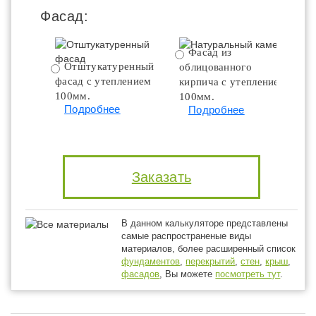
Фасад:
Фасад из
Отштукатуренный
облицованного
фасад с утеплением
кирпича с утеплением
100мм.
100мм.
Подробнее
Подробнее
Заказать
В данном калькуляторе представлены
самые распространеные виды
материалов, более расширенный список
фундаментов
,
перекрытий
,
стен
,
крыш
,
фасадов
, Вы можете
посмотреть тут
.