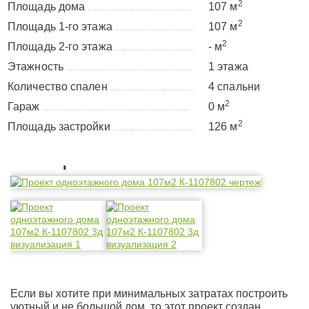
2
Площадь дома
107 м
................................................
2
Площадь 1-го этажа
107 м
.....................................
2
Площадь 2-го этажа
- м
.....................................
Этажность
1 этажа
...........................................................
Количество спален
4 спальни
.......................................
2
Гараж
0 м
.....................................................................
2
Площадь застройки
126 м
......................................
Планировка
Если вы хотите при минимальных затратах построить
уютный и не большой дом, то этот проект создан