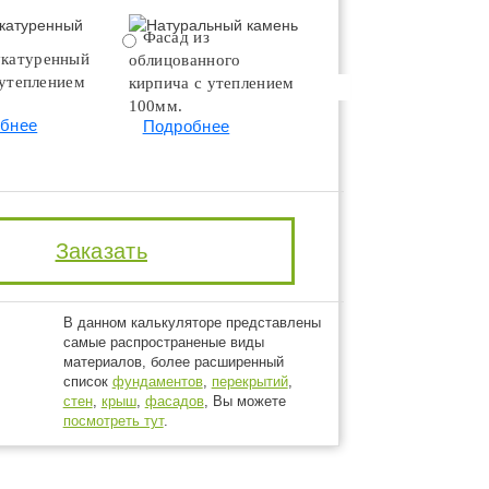
Фасад из
Натуральный камень
катуренный
облицованного
Подробнее
 утеплением
кирпича с утеплением
100мм.
бнее
Подробнее
Заказать
В данном калькуляторе представлены
самые распространеные виды
материалов, более расширенный
список
фундаментов
,
перекрытий
,
стен
,
крыш
,
фасадов
, Вы можете
посмотреть тут
.