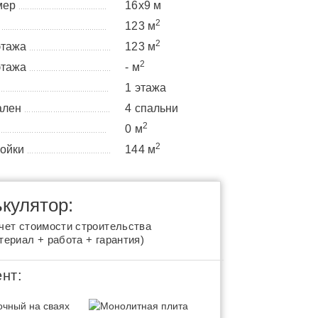
мер
16x9 м
........................................
2
а
123 м
................................................
2
этажа
123 м
.....................................
2
этажа
- м
.....................................
1 этажа
..................................................
ален
4 спальни
.......................................
2
0 м
.................................................
2
ройки
144 м
......................................
кулятор:
чет стоимости строительства
териал + работа + гарантия)
нт: