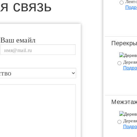
я связь
Ленто
Подр
Ваш емайл
Перекры
Дерев
Подро
Межэтаж
Дерев
Подро