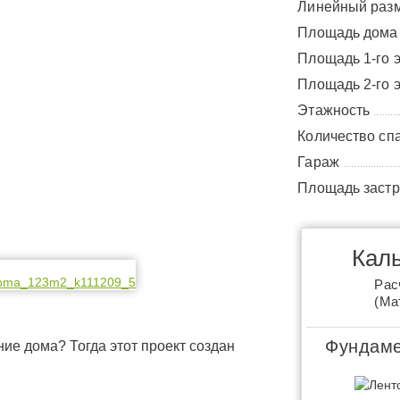
Линейный раз
Площадь дом
Площадь 1-го 
Площадь 2-го 
Этажность
.........
Количество сп
Гараж
....................
Площадь заст
Каль
Рас
(Ма
Фундаме
ние дома? Тогда этот проект создан