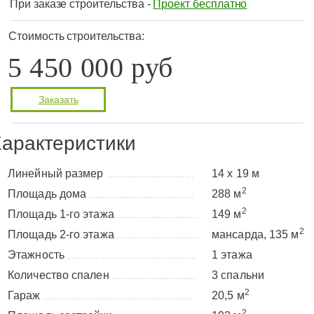
При заказе строительства -
Проект бесплатно
Стоимость строительства:
5 450 000 руб
Заказать
арактеристики
Линейный размер
14 х 19 м
........................................
2
Площадь дома
288 м
................................................
2
Площадь 1-го этажа
149 м
.....................................
2
Площадь 2-го этажа
мансарда, 135 м
.....................................
Этажность
1 этажа
...........................................................
Количество спален
3 спальни
.......................................
2
Гараж
20,5 м
.....................................................................
2