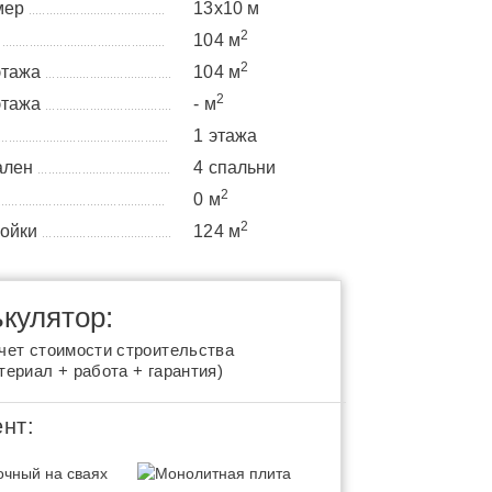
мер
13x10 м
........................................
2
а
104 м
................................................
2
этажа
104 м
.....................................
2
этажа
- м
.....................................
1 этажа
..................................................
ален
4 спальни
.......................................
2
0 м
.................................................
2
ройки
124 м
......................................
кулятор:
чет стоимости строительства
териал + работа + гарантия)
нт: