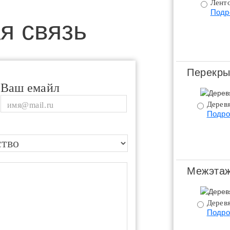
Ленто
Подр
я связь
Перекры
Ваш емайл
Дерев
Подро
Межэтаж
Дерев
Подро