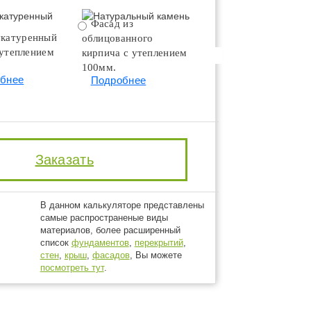
Фасад из
Натуральный камень
катуренный
облицованного
Подробнее
 утеплением
кирпича с утеплением
100мм.
бнее
Подробнее
Заказать
В данном калькуляторе представлены
самые распространеные виды
материалов, более расширенный
список
фундаментов
,
перекрытий
,
стен
,
крыш
,
фасадов
, Вы можете
посмотреть тут
.