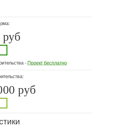
дома:
 руб
оительства -
Проект бесплатно
ительства:
000 руб
стики