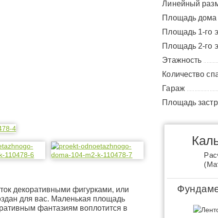
Линейный раз
Площадь дом
Площадь 1-го 
Площадь 2-го 
Этажность
.........
Количество сп
Гараж
....................
Площадь заст
Каль
Рас
(Ма
Фундаме
сток декоративными фигурками, или
оздан для вас. Маленькая площадь
оративным фантазиям воплотится в