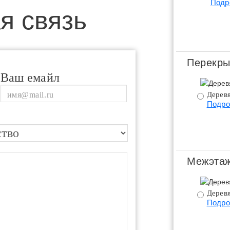
Подр
я связь
Перекры
Ваш емайл
Дерев
Подро
Межэтаж
Дерев
Подро