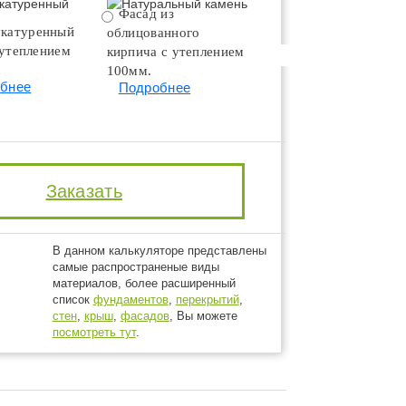
Фасад из
Натуральный камень
катуренный
облицованного
Подробнее
 утеплением
кирпича с утеплением
100мм.
бнее
Подробнее
Заказать
В данном калькуляторе представлены
самые распространеные виды
материалов, более расширенный
список
фундаментов
,
перекрытий
,
стен
,
крыш
,
фасадов
, Вы можете
посмотреть тут
.