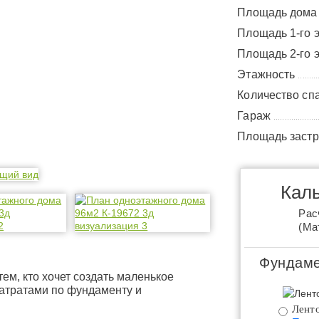
Площадь дом
Площадь 1-го 
Площадь 2-го 
Этажность
.........
Количество сп
Гараж
....................
Площадь заст
Каль
Рас
(Ма
Фундаме
тем, кто хочет создать маленькое
атратами по фундаменту и
Ленто