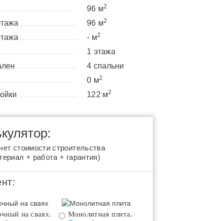
2
а
96 м
................................................
2
этажа
96 м
.....................................
2
этажа
- м
.....................................
1 этажа
..................................................
ален
4 спальни
.......................................
2
0 м
.................................................
2
ройки
122 м
......................................
кулятор:
чет стоимости строительства
териал + работа + гарантия)
нт:
чный на сваях.
Монолитная плита.
Монолитная плита 