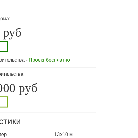
дома:
 руб
оительства -
Проект бесплатно
ительства:
000 руб
стики
мер
13x10 м
........................................