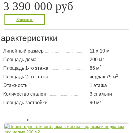
3 390 000 руб
Заказать
арактеристики
Линейный размер
11 х 10 м
........................................
2
Площадь дома
200 м
................................................
2
Площадь 1-го этажа
86 м
.....................................
2
Площадь 2-го этажа
чердак 75 м
.....................................
Этажность
1 этажа
...........................................................
Количество спален
3 спальни
.......................................
2
Площадь застройки
90 м
......................................
Планировка