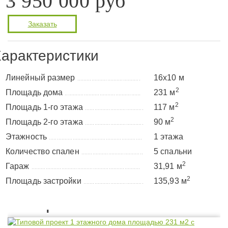
3 950 000 руб
Заказать
арактеристики
Линейный размер
16х10 м
........................................
2
Площадь дома
231 м
................................................
2
Площадь 1-го этажа
117 м
.....................................
2
Площадь 2-го этажа
90 м
.....................................
Этажность
1 этажа
...........................................................
Количество спален
5 спальни
.......................................
2
Гараж
31,91 м
.....................................................................
2
Площадь застройки
135,93 м
......................................
Планировка