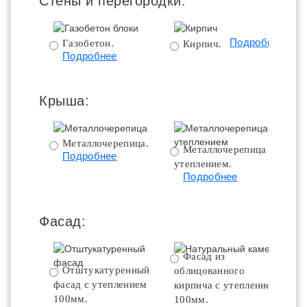
Стены и перегородки:
Подробнее
Газобетон.
Кирпич.
Подробнее
Крыша:
Металлочерепица.
Металлочерепица с
Подробнее
утеплением.
ут
Подробнее
Фасад:
Фасад из
Отштукатуренный
облицованного
фасад с утеплением
кирпича с утеплением
100мм.
100мм.