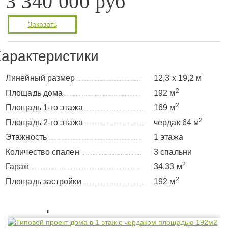
3 340 000 руб
Заказать
арактеристики
Линейный размер
12,3 х 19,2 м
........................................
2
Площадь дома
192 м
................................................
2
Площадь 1-го этажа
169 м
.....................................
2
Площадь 2-го этажа
чердак 64 м
.....................................
Этажность
1 этажа
...........................................................
Количество спален
3 спальни
.......................................
2
Гараж
34,33 м
.....................................................................
2
Площадь застройки
192 м
......................................
Планировка