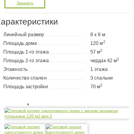
Заказать
арактеристики
Линейный размер
8 х 9 м
........................................
2
Площадь дома
120 м
................................................
2
Площадь 1-го этажа
57 м
.....................................
2
Площадь 2-го этажа
чердак 42 м
.....................................
Этажность
1 этажа
...........................................................
Количество спален
3 спальни
.......................................
2
Площадь застройки
70 м
......................................
Планировка