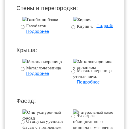
Стены и перегородки:
Подробнее
Газобетон.
Кирпич.
Подробнее
Крыша:
Металлочерепица.
Металлочерепица с
Подробнее
утеплением.
ут
Подробнее
Фасад:
Фасад из
Отштукатуренный
облицованного
фасад с утеплением
кирпича с утеплением