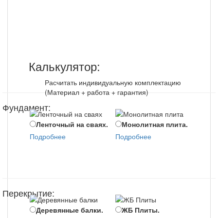
строительству
Калькулятор:
Расчитать индивидуальную комплектацию
(Материал + работа + гарантия)
Фундамент:
Ленточный на сваях.
Монолитная плита.
Мо
Подробнее
Подробнее
цоко
Подр
Перекрытие:
Деревянные балки.
ЖБ Плиты.