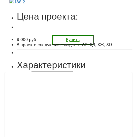
Цена проекта:
9 000 руб
Купить
В проекте следующие разделы: АР, КД, КЖ, 3D
Характеристики
Подробнее
Строительство: работа + материал + 50 лет гарантии
1 950 000 руб
Заказать
Комплектацию данного дома смотрите ниже
Планировка