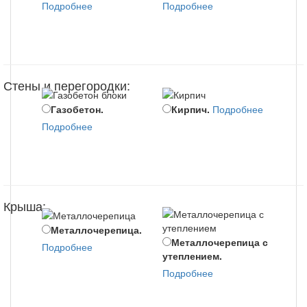
Мо
Подробнее
Подробнее
пере
Подр
Стены и перегородки:
Газобетон.
Кирпич.
Подробнее
По
Подробнее
Подр
Крыша:
Металлочерепица.
Металлочерепица с
Би
Подробнее
утеплением.
с ут
Подробнее
Подр