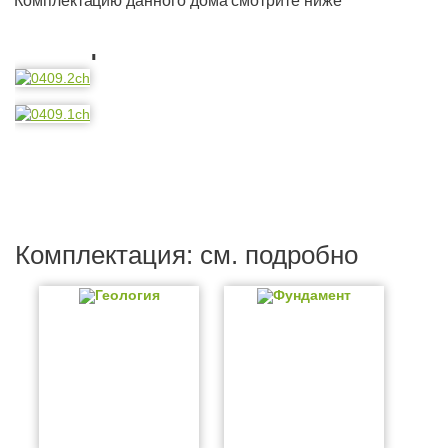
Комплектацию данного дома смотрите ниже
Планировка
Комплектация: см. подробно
Геология
Фундамент