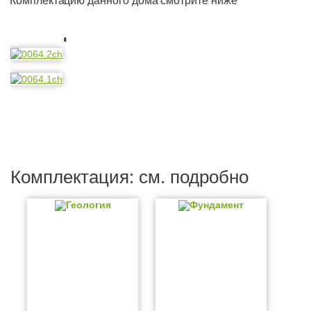
Комплектацию данного дома смотрите ниже
Планировка
Комплектация: см. подробно
Геология
Фундамент