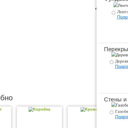
4 600 
Ленто
Подр
Заказать
Комплектацию 
Перекры
Дерев
Подро
обно
Стены и
т
Коробка
Кровля
Газобе
Подро