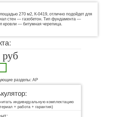
площадью 270 м2, К-0419, отлично подойдет для
иал стен — газобетон. Тип фундамента —
л кровли — битумная черепица.
кта:
 руб
дующие разделы: АР
стики
кулятор:
читать индивидуальную комплектацию
териал + работа + гарантия)
 работа + материал + 50 лет гарантии
нт: