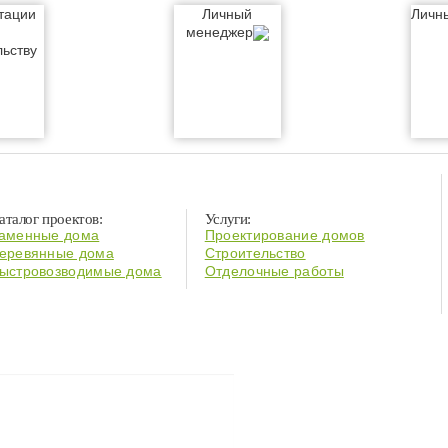
тации
Личный
Личн
менеджер
льству
аталог проектов:
Услуги:
аменные дома
Проектирование домов
еревянные дома
Строительство
ыстровозводимые дома
Отделочные работы