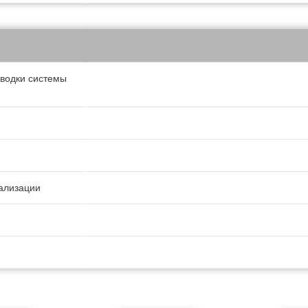
оводки системы
нализации