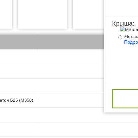
Крыша:
Метал
Подро
етон Б25 (М350)