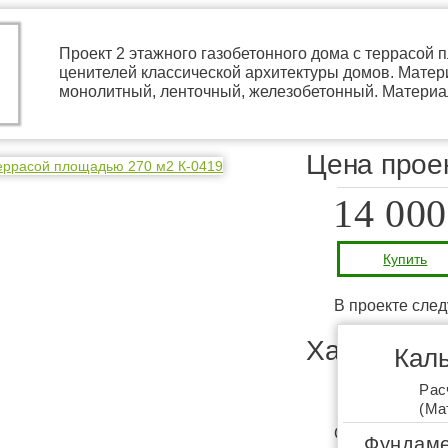
Проект 2 этажного газобетонного дома с террасой 
ценителей классической архитектуры домов. Матер
монолитный, ленточный, железобетонный. Материа
Цена прое
14 000
Купить
В проекте сле
Характери
Каль
Рас
Подробнее
(Ма
Строительство:
Фундаме