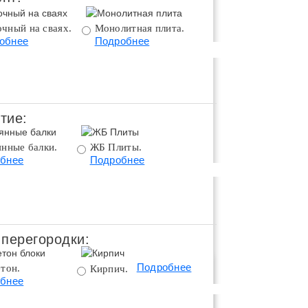
000 руб
чный на сваях.
Монолитная плита.
Монолитная плита 
обнее
Подробнее
цоколем.
Подробнее
данного дома смотрите ниже
тие:
янные балки.
ЖБ Плиты.
Монолитное
бнее
Подробнее
перекрытие.
Подробнее
 перегородки:
Окна и двери
Коммуникация
Подробнее
тон.
Поротерм 380.
Кирпич.
бнее
Подробнее