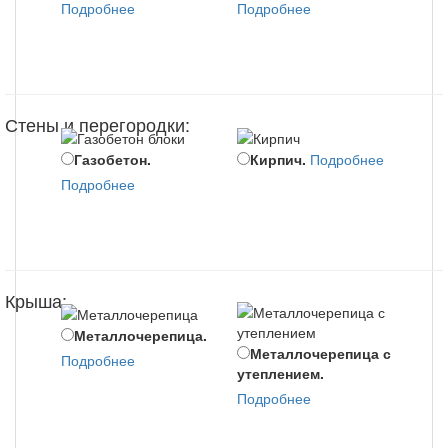
Мо
Подробнее
Подробнее
пере
Подр
Стены и перегородки:
Газобетон.
Кирпич.
Подробнее
По
Подробнее
Подр
Крыша:
Металлочерепица.
Металлочерепица с
Би
Подробнее
утеплением.
с ут
Подробнее
Подр