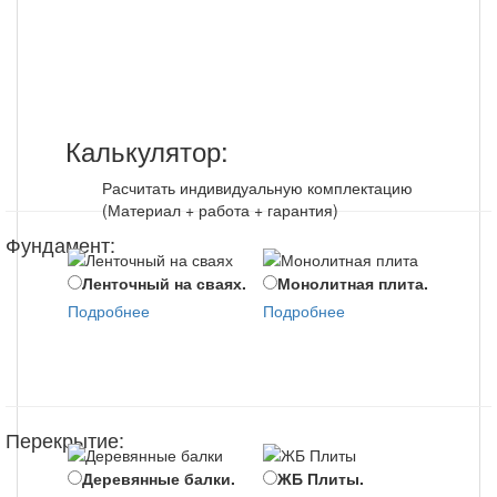
строительству
Калькулятор:
Расчитать индивидуальную комплектацию
(Материал + работа + гарантия)
Фундамент:
Ленточный на сваях.
Монолитная плита.
Мо
Подробнее
Подробнее
цоко
Подр
Перекрытие:
Деревянные балки.
ЖБ Плиты.