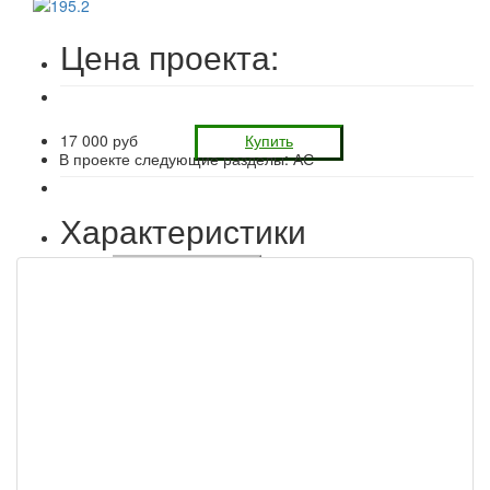
Цена проекта:
17 000 руб
Купить
В проекте следующие разделы: АС
Характеристики
Подробнее
Строительство: работа + материал + 50 лет гарантии
3 560 000 руб
Заказать
Комплектацию данного дома смотрите ниже
Планировка