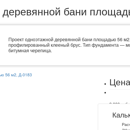
 деревянной бани площадь
Проект одноэтажной деревянной бани площадью 56 м2,
профилированный клееный брус. Тип фундамента — мо
битумная черепица.
Цена
9 000 руб
В проекте 
Каль
ЭС, МЗ
Рас
(Ма