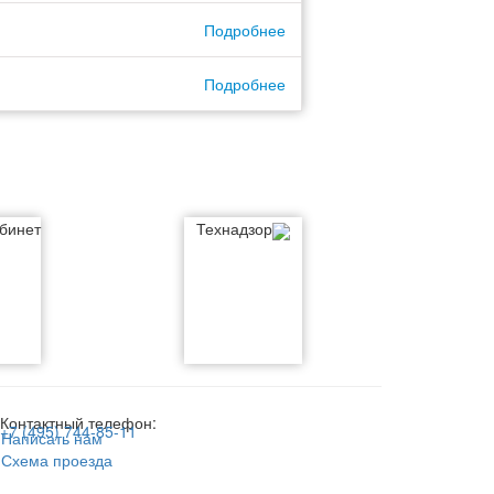
Подробнее
Подробнее
бинет
Технадзор
Контактный телефон:
+7 (495) 744-85-11
Написать нам
Схема проезда