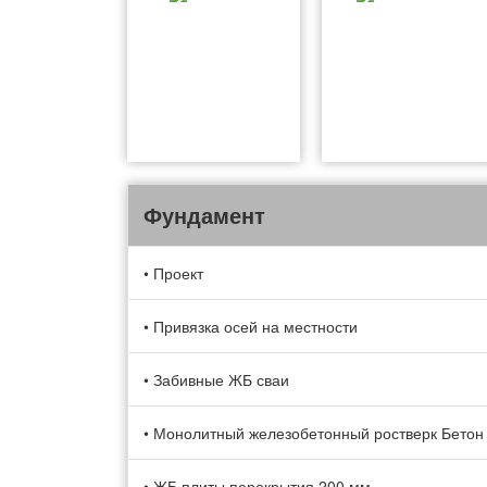
Фундамент
• Проект
• Привязка осей на местности
• Забивные ЖБ сваи
• Монолитный железобетонный ростверк Бетон
• ЖБ плиты перекрытия 200 мм