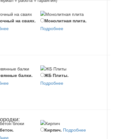
ктеристики
Подробнее
очный на сваях.
Монолитная плита.
Монолитная плита
бнее
Подробнее
цоколем.
тво: работа + материал + 50 лет гарантии
Подробнее
уб
Заказать
цию данного дома смотрите ниже
вянные балки.
ЖБ Плиты.
Монолитное
бнее
Подробнее
перекрытие.
Подробнее
ородки:
бетон.
Кирпич.
Подробнее
Поротерм 380.
а и двери
Коммуникация
бнее
Подробнее