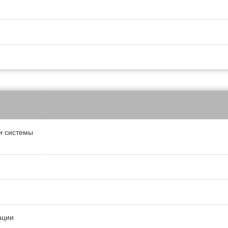
ки системы
ации