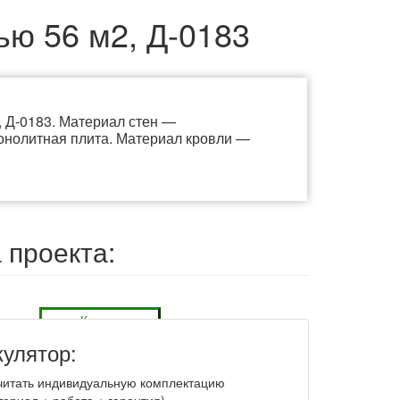
ю 56 м2, Д-0183
 Д-0183. Материал стен —
нолитная плита. Материал кровли —
 проекта:
Купить
следующие разделы: АР, КЖ, КД, ВК, ОВ, ОПС, СС,
кулятор:
читать индивидуальную комплектацию
териал + работа + гарантия)