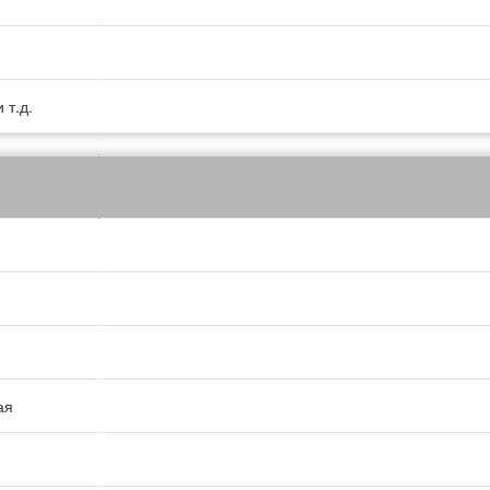
 т.д.
ая