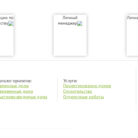
ации по
Личный
Личн
ьству
менеджер
аталог проектов:
Услуги:
аменные дома
Проектирование домов
еревянные дома
Строительство
ыстровозводимые дома
Отделочные работы