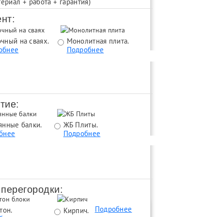
териал + работа + гарантия)
работа + материал + 50 лет гарантии
нт:
000 руб
чный на сваях.
Монолитная плита.
Монолитная плита 
обнее
Подробнее
цоколем.
Подробнее
данного дома смотрите ниже
тие:
янные балки.
ЖБ Плиты.
Монолитное
бнее
Подробнее
перекрытие.
Подробнее
 перегородки:
Окна и двери
Коммуникация
Подробнее
тон.
Поротерм 380.
Кирпич.