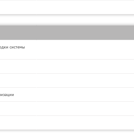
одки системы
лизации