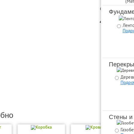
(Ма
Строительство: 
Фундаме
4 643 
Ленто
Подр
Заказать
Комплектацию 
Перекры
Дерев
Подро
обно
Стены и
т
Коробка
Кровля
Газобе