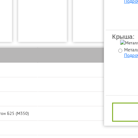
Подро
Крыша:
Метал
Подро
тон Б25 (М350)