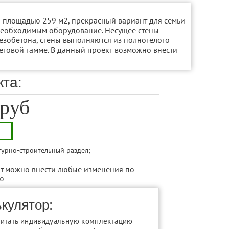
й площадью 259 м2, прекрасный вариант для семьи
 необходимым оборудование. Несущее стены
езобетона, стены выполняются из полнотелого
етовой гамме. В данный проект возможно внести
кта:
 руб
турно-строительный раздел;
т можно внести любые изменения по
ю
стики
кулятор:
читать индивидуальную комплектацию