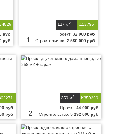
2
234525
127 м
К112795
0 руб
Проект:
32 000 руб
1
0 руб
Строительство:
2 580 000 руб
2
362271
359 м
K359269
00 руб
Проект:
44 000 руб
2
000 руб
Строительство:
5 292 000 руб