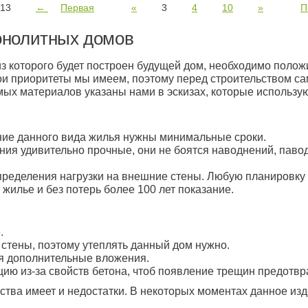
 13
←
Первая
«
3
4
10
»
П
онолитных домов
з которого будет построен будущей дом, необходимо полож
ои приоритеты мы имеем, поэтому перед строительством с
ых материалов указаны нами в эскизах, которые использую
ние данного вида жилья нужны минимальные сроки.
ния удивительно прочные, они не боятся наводнений, павод
пределения нагрузки на внешние стены. Любую планировку 
 жилье и без потерь более 100 лет показание.
.
стены, поэтому утеплять данный дом нужно.
я дополнительные вложения.
ию из-за свойств бетона, чтоб появление трещин предотвра
тва имеет и недостатки. В некоторых моментах данное из