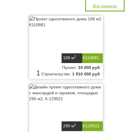
Все проекты
2
108 м
К110881
Проект:
34 000 руб
1
Строительство:
1 910 000 руб
2
290 м
K129021