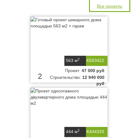
Все проекты
2
563 м
K563422
Проект:
47 000 руб
2
Строительство:
12 940 000
руб
2
444 м
K444333