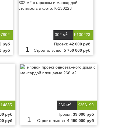
2
07802
302 м
K130223
0 руб
Проект:
42 000 руб
1
0 руб
Строительство:
5 750 000 руб
2
114885
266 м
K266199
00 руб
Проект:
39 000 руб
1
000 руб
Строительство:
4 490 000 руб