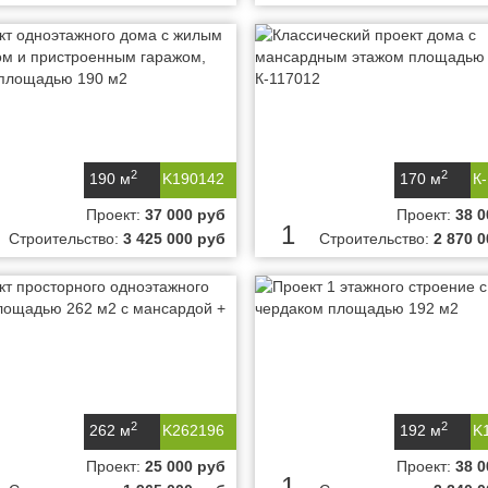
2
2
190 м
K190142
170 м
К
Проект:
37 000 руб
Проект:
38 0
1
Строительство:
3 425 000 руб
Строительство:
2 870 
2
2
262 м
K262196
192 м
K
Проект:
25 000 руб
Проект:
38 0
1