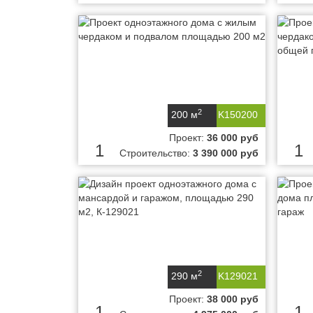
2
200 м
K150200
Проект:
36 000 руб
1
1
Строительство:
3 390 000 руб
2
290 м
K129021
Проект:
38 000 руб
1
1