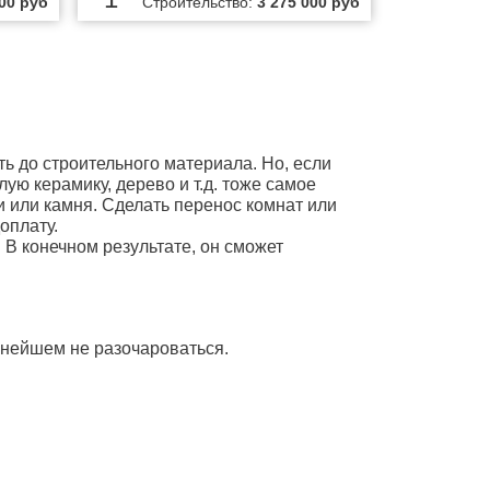
000 руб
Строительство:
3 275 000 руб
ь до строительного материала. Но, если
лую керамику, дерево и т.д. тоже самое
и или камня. Сделать перенос комнат или
оплату.
 В конечном результате, он сможет
ьнейшем не разочароваться.