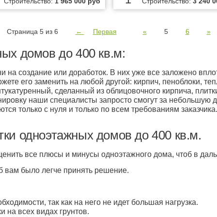
Строительство:
1 965 000 руб
Строительство:
3 240 
Страница 5 из 6
←
Первая
«
5
6
»
ых домов до 400 кв.м:
 на создание или доработок. В них уже все заложено вплот
ожете его заменить на любой другой: кирпич, пеноблоки, теп
штукатуренный, сделанный из облицовочного кирпича, плитк
ировку наши специалисты запросто смогут за небольшую д
ся только с нуля и только по всем требованиям заказчика.
ки одноэтажных домов до 400 кв.м.
ценить все плюсы и минусы одноэтажного дома, чтоб в дал
б вам было легче принять решение.
ходимости, так как на него не идет большая нагрузка.
 на всех видах грунтов.