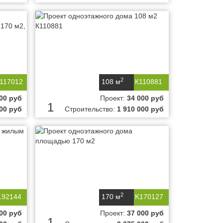
2
-117012
108 м
К110881
00 руб
Проект:
34 000 руб
1
000 руб
Строительство:
1 910 000 руб
2
192144
170 м
K170127
00 руб
Проект:
37 000 руб
1