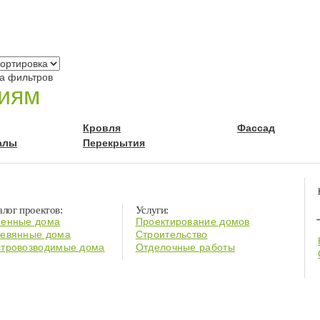
ра фильтров
риям
Кровля
Фассад
алы
Перекрытия
алог проектов:
Услуги:
енные дома
Проектирование домов
евянные дома
Строительство
тровозводимые дома
Отделочные работы