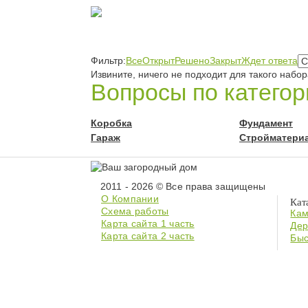
Фильтр:
Все
Открыт
Решено
Закрыт
Ждет ответа
Извините, ничего не подходит для такого набо
Вопросы по катего
Коробка
Фундамент
Гараж
Стройматери
2011 - 2026 © Все права защищены
О Компании
Кат
Схема работы
Кам
Карта сайта 1 часть
Дер
Карта сайта 2 часть
Быс