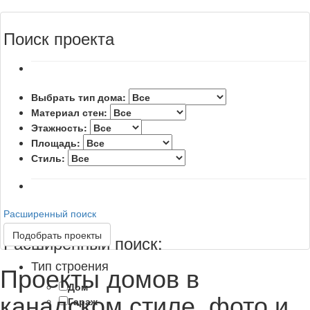
Поиск проекта
Выбрать тип дома:
Материал стен:
Этажность:
Площадь:
Стиль:
Расширенный поиск
Подобрать проекты
Расширенный поиск:
Тип строения
Проекты домов в
Дом
канадском стиле, фото и
Гараж