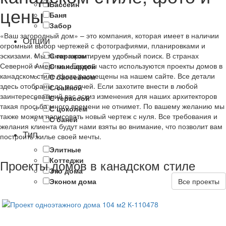
Бассейн
цены
Баня
Забор
«Ваш загородный дом» – это компания, которая имеет в наличии
Опции
огромный выбор чертежей с фотографиями, планировками и
эскизами. Мы также гарантируем удобный поиск. В странах
С гаражом
Северной Америки и Европы часто используются проекты домов в
С мансардой
канадском стиле, фото размещены на нашем сайте. Все детали
С бассейном
здесь отобраны до мелочей. Если захотите внести в любой
С сайной
заинтересовавший вас эскиз изменения для наших архитекторов
С терассой
такая просьба много времени не отнимет. По вашему желанию мы
С цоколем
также можем нарисовать новый чертеж с нуля. Все требования и
С баней
желания клиента будут нами взяты во внимание, что позволит вам
Тип
построить жилье своей мечты.
Элитные
Коттеджи
Проекты домов в канадском стиле
Эко дома
Эконом дома
Все проекты