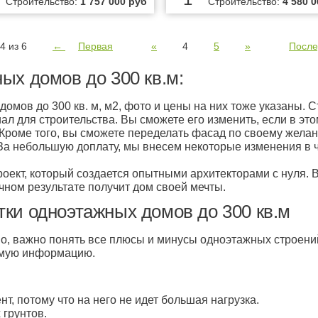
Строительство:
1 757 000 руб
Строительство:
4 580 
4 из 6
←
Первая
«
4
5
»
После
ых домов до 300 кв.м:
омов до 300 кв. м, м2, фото и цены на них тоже указаны. С
ал для строительства. Вы сможете его изменить, если в эт
. Кроме того, вы сможете переделать фасад по своему желан
. За небольшую доплату, мы внесем некоторые изменения в 
оект, который создается опытными архитекторами с нуля. 
чном результате получит дом своей мечты.
ки одноэтажных домов до 300 кв.м
во, важно понять все плюсы и минусы одноэтажных строени
имую информацию.
, потому что на него не идет большая нагрузка.
 грунтов.