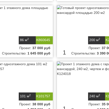
2
2
86 м
K860645
200 м
K
Проект:
37 000 руб
Проект:
37 0
1
Строительство:
1 645 000 руб
Строительство:
3 390 
2
2
101 м
K101757
240 м
K
Проект:
38 000 руб
Проект:
35 0
1