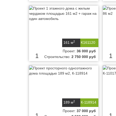
2
161 м
K161120
Проект:
36 000 руб
1
1
Строительство:
2 750 000 руб
2
189 м
К-118914
Проект:
37 000 руб
1
1