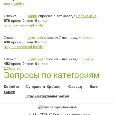
peremychka
Открыт
юрий
спросил 7 лет назад
•
Перекрытия
576
просм.
0
ответ.
0
голос.
uzly-na-shatrovoj-krovle
Открыт
Дмитрий
спросил 7 лет назад
•
Кровля
496
просм.
0
ответ.
0
голос.
uzly-na-shatrovoj-krovle
Открыт
Дмитрий
спросил 7 лет назад
•
Кровля
452
просм.
0
ответ.
0
голос.
1
2
3
Далее →
Вопросы по категориям
Коробка
Фундамент
Кровля
Фассад
Баня
Гараж
Стройматериалы
Перекрытия
2011 - 2026 © Все права защищены