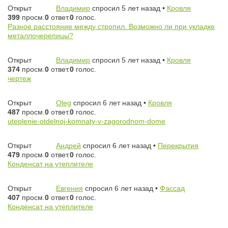
Открыт
Владимир
спросил 5 лет назад
•
Кровля
399
просм.
0
ответ.
0
голос.
Разное расстояние между стропил. Возможно ли при укладке
металлочерепицы?
Открыт
Владимир
спросил 5 лет назад
•
Кровля
374
просм.
0
ответ.
0
голос.
чертеж
Открыт
Oleg
спросил 6 лет назад
•
Кровля
487
просм.
0
ответ.
0
голос.
uteplenie-otdelnoj-komnaty-v-zagorodnom-dome
Открыт
Андрей
спросил 6 лет назад
•
Перекрытия
479
просм.
0
ответ.
0
голос.
Конденсат на утеплителе
Открыт
Евгения
спросил 6 лет назад
•
Фассад
407
просм.
0
ответ.
0
голос.
Конденсат на утеплителе