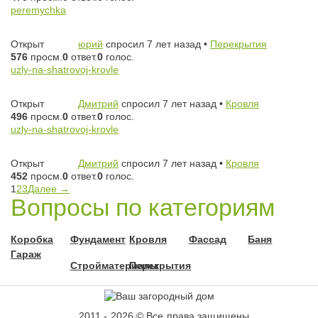
peremychka
Открыт
юрий
спросил 7 лет назад
•
Перекрытия
576
просм.
0
ответ.
0
голос.
uzly-na-shatrovoj-krovle
Открыт
Дмитрий
спросил 7 лет назад
•
Кровля
496
просм.
0
ответ.
0
голос.
uzly-na-shatrovoj-krovle
Открыт
Дмитрий
спросил 7 лет назад
•
Кровля
452
просм.
0
ответ.
0
голос.
1
2
3
Далее →
Вопросы по категориям
Коробка
Фундамент
Кровля
Фассад
Баня
Гараж
Стройматериалы
Перекрытия
2011 - 2026 © Все права защищены