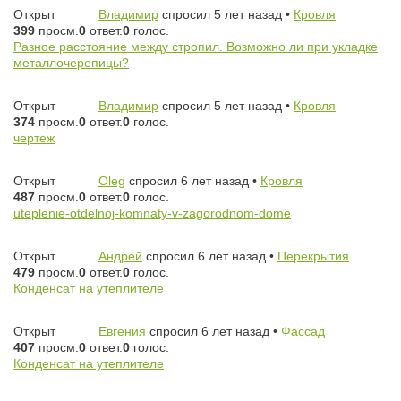
Открыт
Владимир
спросил 5 лет назад
•
Кровля
399
просм.
0
ответ.
0
голос.
Разное расстояние между стропил. Возможно ли при укладке
металлочерепицы?
Открыт
Владимир
спросил 5 лет назад
•
Кровля
374
просм.
0
ответ.
0
голос.
чертеж
Открыт
Oleg
спросил 6 лет назад
•
Кровля
487
просм.
0
ответ.
0
голос.
uteplenie-otdelnoj-komnaty-v-zagorodnom-dome
Открыт
Андрей
спросил 6 лет назад
•
Перекрытия
479
просм.
0
ответ.
0
голос.
Конденсат на утеплителе
Открыт
Евгения
спросил 6 лет назад
•
Фассад
407
просм.
0
ответ.
0
голос.
Конденсат на утеплителе