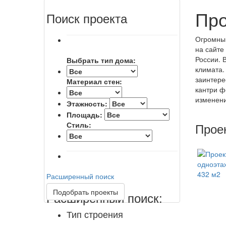
Про
Поиск проекта
Огромный
на сайте
России. 
Выбрать тип дома:
климата.
заинтере
Материал стен:
кантри ф
изменени
Этажность:
Площадь:
Стиль:
Прое
Расширенный поиск
Подобрать проекты
Расширенный поиск:
Тип строения