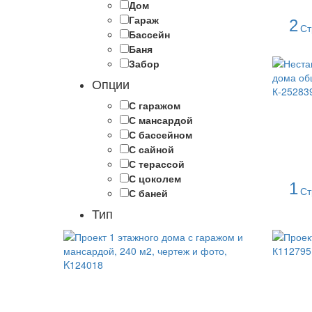
Дом
Гараж
2
Ст
Бассейн
Баня
Забор
Опции
С гаражом
С мансардой
С бассейном
С сайной
С терассой
С цоколем
1
Ст
С баней
Тип
Элитные
Коттеджи
Эко дома
Эконом дома