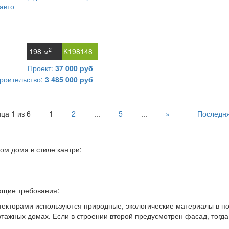
2
198 м
K198148
Проект:
37 000 руб
роительство:
3 485 000 руб
ца 1 из 6
1
2
...
5
...
»
Последн
ом дома в стиле кантри:
ющие требования:
текторами используются природные, экологические материалы в п
тажных домах. Если в строении второй предусмотрен фасад, тогда