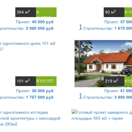
2
2
364 м
К-
90 м
К-1
217727
Проект:
45 000 руб
Проект:
37 00
1
роительство:
5 980 000 руб
Строительство:
1 675 00
2
2
101 м
K101757
219 м
K1
Проект:
38 000 руб
Проект:
41 00
1
роительство:
1 757 000 руб
Строительство:
3 950 00