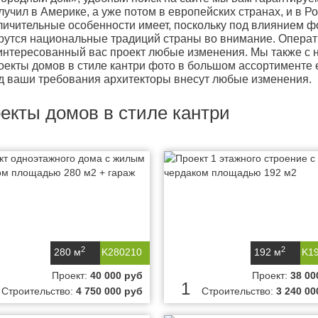
лучил в Америке, а уже потом в европейских странах, и в Р
личительные особенности имеет, поскольку под влиянием ф
рутся национальные традиций страны во внимание. Операт
интересованный вас проект любые изменения. Мы также с ну
оекты домов в стиле кантри фото в большом ассортименте
д ваши требования архитекторы внесут любые изменения.
екты домов в стиле кантри
2
2
280 м
K280210
192 м
K1
Проект:
40 000 руб
Проект:
38 00
1
Строительство:
4 750 000 руб
Строительство:
3 240 00