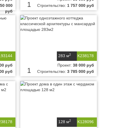
1
350 000
Строительство:
1 757 000 руб
руб
2
193144
283 м
K238178
00 руб
Проект:
38 000 руб
1
000 руб
Строительство:
3 785 000 руб
2
238178
128 м
K128096