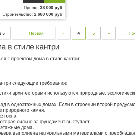
Проект:
38 000 руб
Строительство:
2 680 000 руб
з 6
←
Первая
«
4
5
»
По
а в стиле кантри
я с проектом дома в стиле кантри:
антри следующие требования:
стики архитекторами используются природные, экологичес
ад в одноэтажных домах. Если в строении второй предусмо
из природного камня.
я окна.
оторая сильно за фундамент выступает.
 этажные дома.
ерьера выполнена натуральными материалами с преобладан