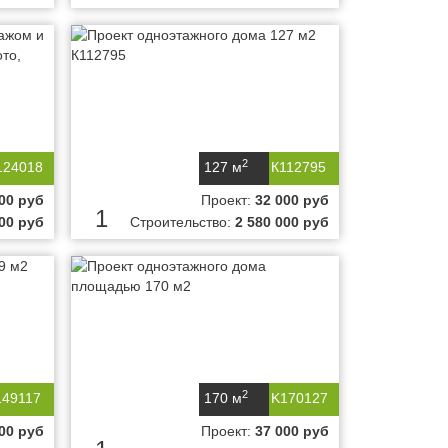
2
124018
127 м
К112795
00 руб
Проект:
32 000 руб
1
000 руб
Строительство:
2 580 000 руб
2
149117
170 м
K170127
00 руб
Проект:
37 000 руб