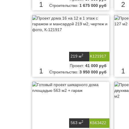
1
2
Строительство:
1 675 000 руб
2
219 м
K121917
Проект:
41 000 руб
1
1
Строительство:
3 950 000 руб
2
563 м
K563422