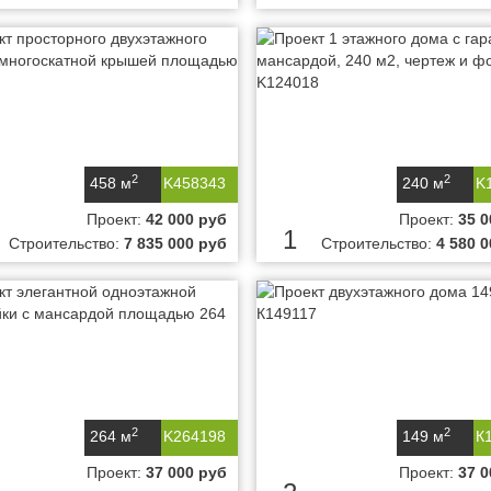
2
2
458 м
K458343
240 м
K
Проект:
42 000 руб
Проект:
35 0
1
Строительство:
7 835 000 руб
Строительство:
4 580 
2
2
264 м
K264198
149 м
К
Проект:
37 000 руб
Проект:
37 0