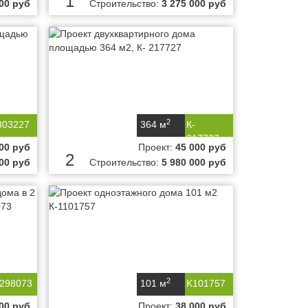
1
000 руб
Строительство:
3 275 000 руб
2
303227
364 м
К-
217727
00 руб
Проект:
45 000 руб
2
000 руб
Строительство:
5 980 000 руб
2
-298073
101 м
K101757
00 руб
Проект:
38 000 руб