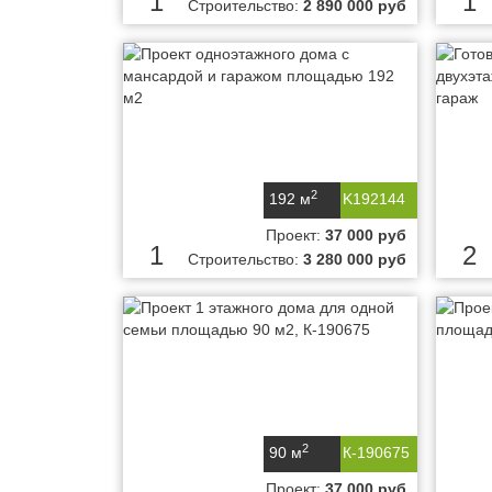
1
1
Строительство:
2 890 000 руб
2
192 м
K192144
Проект:
37 000 руб
1
2
Строительство:
3 280 000 руб
2
90 м
К-190675
Проект:
37 000 руб